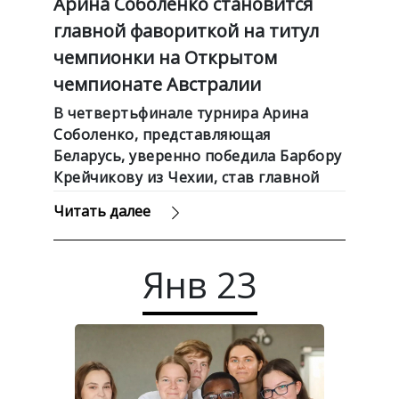
Арина Соболенко становится
главной фавориткой на титул
чемпионки на Открытом
чемпионате Австралии
В четвертьфинале турнира Арина
Соболенко, представляющая
Беларусь, уверенно победила Барбору
Крейчикову из Чехии, став главной
фавориткой на титул чемпионки на
Читать далее
Открытом чемпионате Австралии,
пишет СБ. Беларусь сегодня.
Янв
23