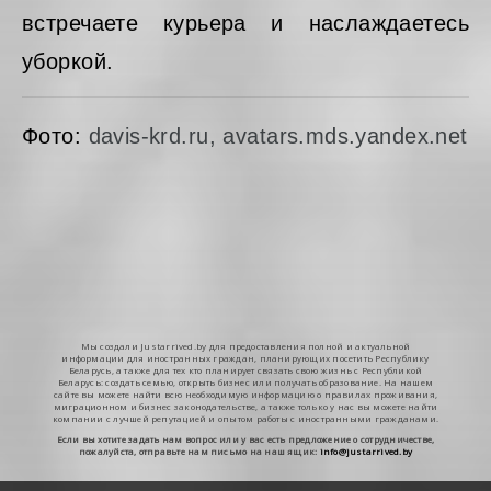
встречаете курьера и наслаждаетесь
уборкой.
Фото:
davis-krd.ru, avatars.mds.yandex.net
Мы создали Justarrived.by для предоставления полной и актуальной
информации для иностранных граждан, планирующих посетить Республику
Беларусь, а также для тех кто планирует связать свою жизнь с Республикой
Беларусь: создать семью, открыть бизнес или получать образование. На нашем
сайте вы можете найти всю необходимую информацию о правилах проживания,
миграционном и бизнес законодательстве, а также только у нас вы можете найти
компании с лучшей репутацией и опытом работы с иностранными гражданами.
Если вы хотите задать нам вопрос или у вас есть предложение о сотрудничестве,
пожалуйста, отправьте нам письмо на наш ящик:
info@justarrived.by