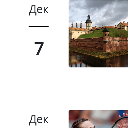
Дек
7
Дек