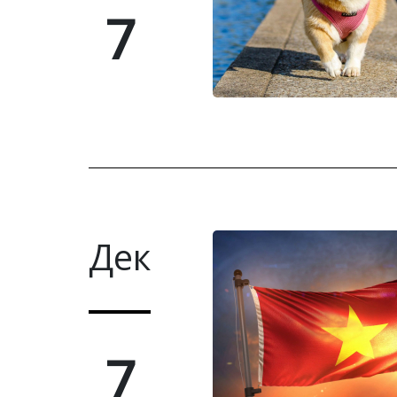
7
Дек
7