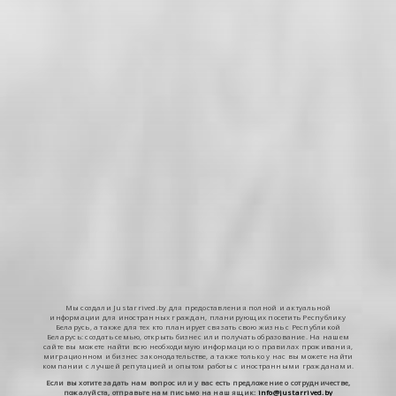
Мы создали Justarrived.by для предоставления полной и актуальной
информации для иностранных граждан, планирующих посетить Республику
Беларусь, а также для тех кто планирует связать свою жизнь с Республикой
Беларусь: создать семью, открыть бизнес или получать образование. На нашем
сайте вы можете найти всю необходимую информацию о правилах проживания,
миграционном и бизнес законодательстве, а также только у нас вы можете найти
компании с лучшей репутацией и опытом работы с иностранными гражданами.
Если вы хотите задать нам вопрос или у вас есть предложение о сотрудничестве,
пожалуйста, отправьте нам письмо на наш ящик:
info@justarrived.by