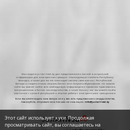
Мы создали Justarrived.by для предоставления полной и актуальной
информации для иностранных граждан, планирующих посетить Республику
Беларусь, а также для тех кто планирует связать свою жизнь с Республикой
Беларусь: создать семью, открыть бизнес или получать образование. На нашем
сайте вы можете найти всю необходимую информацию о правилах проживания,
миграционном и бизнес законодательстве, а также только у нас вы можете найти
компании с лучшей репутацией и опытом работы с иностранными гражданами.
Если вы хотите задать нам вопрос или у вас есть предложение о сотрудничестве,
пожалуйста, отправьте нам письмо на наш ящик:
info@justarrived.by
Этот сайт использует куки. Продолжая
просматривать сайт, вы соглашаетесь на