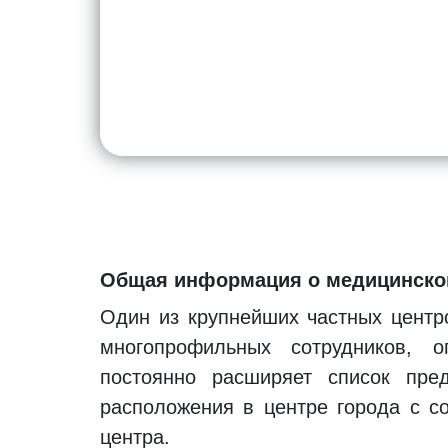
Общая информация о медицинском
Один из крупнейших частных центр
многопрофильных сотрудников, о
постоянно расширяет список пре
расположения в центре города с с
центра.
Услуги в медицинском центре "Nor
В центре предоставляются услуги 
можно сдать анализы, в том числе
числе от болезней, распространенн
гастроэнтеролога, логопеда, нев
эстетической хирургии, массажис