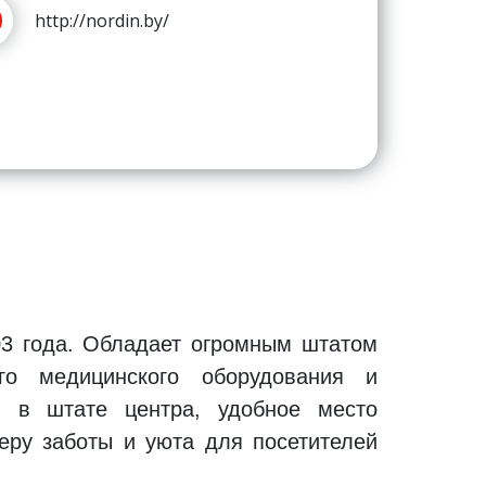
03 года. Обладает огромным штатом
ого медицинского оборудования и
в в штате центра, удобное место
еру заботы и уюта для посетителей
ниям медицины. Взрослым пациентам
нтре проводится вакцинация, в том
 к услугам гинеколога, кардиолога,
листов. В центре принимают врачи
получить консультацию психолога,