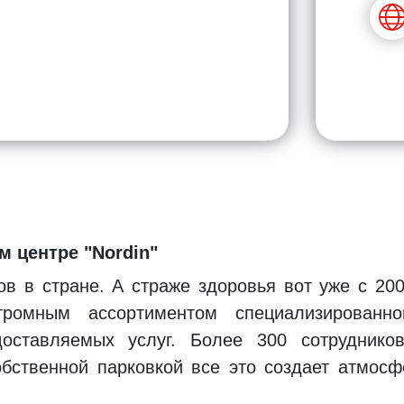
 центре "Nordin"
ов в стране. А страже здоровья вот уже с 20
громным ассортиментом специализированн
доставляемых услуг. Более 300 сотруднико
обственной парковкой все это создает атмосф
din"
взрослым и детям по более чем 50 направле
 на большинство аллергенов, по желанию в це
ым в жарких странах. Также можно обратиться
ролога, офтальмолога и других узких специа
ты, есть возможность пройти все виды УЗИ, 