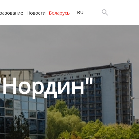
RU
разование
Новости
Беларусь
"Нордин"