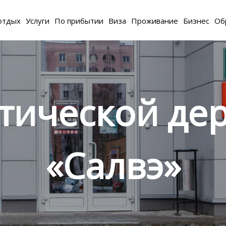
отдых
Услуги
По прибытии
Виза
Проживание
Бизнес
Об
етической де
«Салвэ»