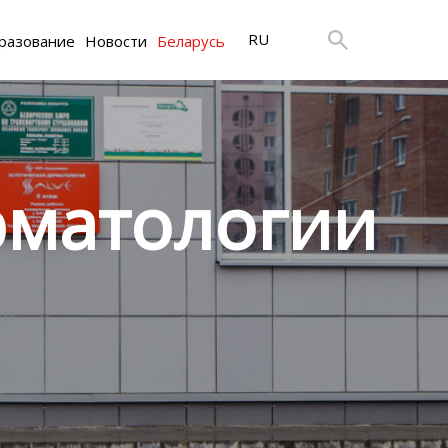
RU
разование
Новости
Беларусь
рматологии