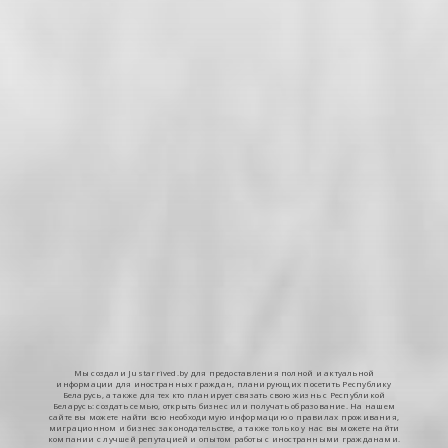
Мы создали Justarrived.by для предоставления полной и актуальной
информации для иностранных граждан, планирующих посетить Республику
Беларусь, а также для тех кто планирует связать свою жизнь с Республикой
Беларусь: создать семью, открыть бизнес или получать образование. На нашем
сайте вы можете найти всю необходимую информацию о правилах проживания,
миграционном и бизнес законодательстве, а также только у нас вы можете найти
компании с лучшей репутацией и опытом работы с иностранными гражданами.