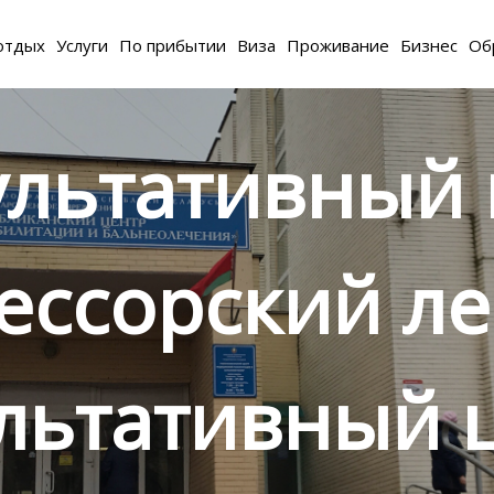
отдых
Услуги
По прибытии
Виза
Проживание
Бизнес
Об
ультативный 
ессорский ле
льтативный 