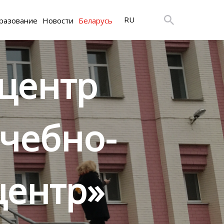
RU
разование
Новости
Беларусь
центр
чебно-
центр»