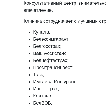
Консультативный центр внимательно
впечатление.
Клиника сотрудничает с лучшими ст
Купала;
Белэксимгарант;
Белгосстрах;
Ваш Ассистанс;
Белнефтестрах;
Промтрансинвест;
Таск;
Имклива Иншуранс;
Ингосстрах;
Кентавр;
БелВЭБ;