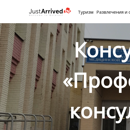
Туризм
Развлечения и 
Конс
«Проф
консу