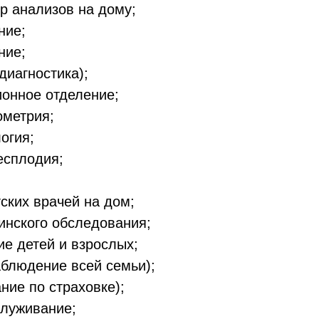
р анализов на дому;
ние;
ние;
диагностика);
онное отделение;
ометрия;
огия;
есплодия;
ских врачей на дом;
нского обследования;
е детей и взрослых;
блюдение всей семьи);
ние по страховке);
служивание;