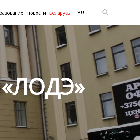
RU
разование
Новости
Беларусь
 «ЛОДЭ»