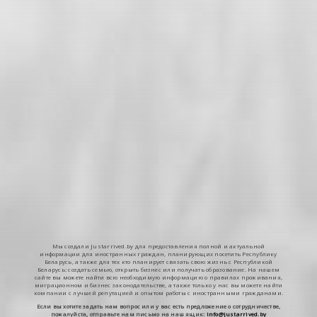
Мы создали Justarrived.by для предоставления полной и актуальной
информации для иностранных граждан, планирующих посетить Республику
Беларусь, а также для тех кто планирует связать свою жизнь с Республикой
Беларусь: создать семью, открыть бизнес или получать образование. На нашем
сайте вы можете найти всю необходимую информацию о правилах проживания,
миграционном и бизнес законодательстве, а также только у нас вы можете найти
компании с лучшей репутацией и опытом работы с иностранными гражданами.
Если вы хотите задать нам вопрос или у вас есть предложение о сотрудничестве,
пожалуйста, отправьте нам письмо на наш ящик:
info@justarrived.by