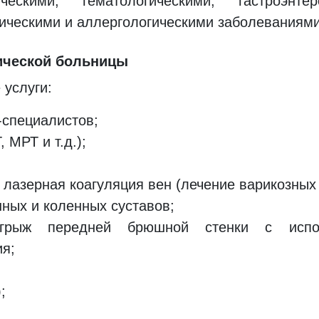
ическими, гематологическими, гастроэнтер
ическими и аллергологическими заболеваниями
нической больницы
услуги:
-специалистов;
 МРТ и т.д.);
 лазерная коагуляция вен (лечение варикозных
ных и коленных суставов;
грыж передней брюшной стенки с испол
ия;
;