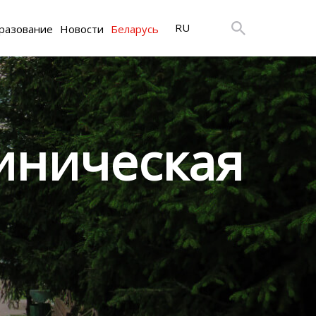
RU
разование
Новости
Беларусь
иническая