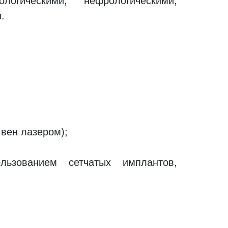
ологическими, нефрологическими,
.
 вен лазером);
ьзованием сетчатых имплантов,