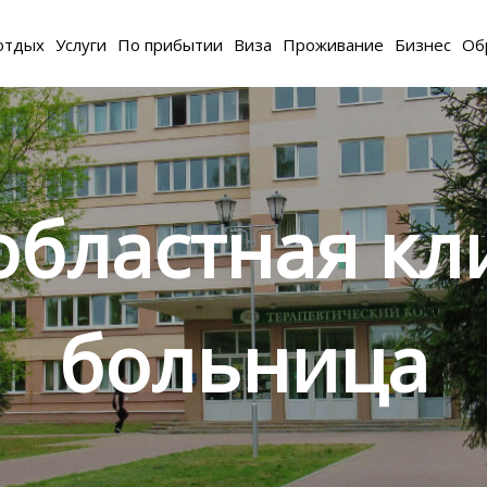
отдых
Услуги
По прибытии
Виза
Проживание
Бизнес
Об
областная кл
больница