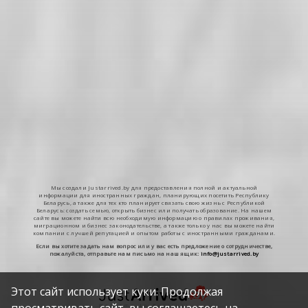
Мы создали Justarrived.by для предоставления полной и актуальной
информации для иностранных граждан, планирующих посетить Республику
Беларусь, а также для тех кто планирует связать свою жизнь с Республикой
Беларусь: создать семью, открыть бизнес или получать образование. На нашем
сайте вы можете найти всю необходимую информацию о правилах проживания,
миграционном и бизнес законодательстве, а также только у нас вы можете найти
компании с лучшей репутацией и опытом работы с иностранными гражданами.
Если вы хотите задать нам вопрос или у вас есть предложение о сотрудничестве,
пожалуйста, отправьте нам письмо на наш ящик:
info@justarrived.by
Этот сайт использует куки. Продолжая