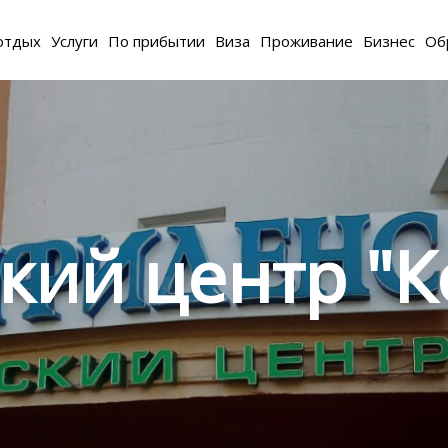
отдых
Услуги
По прибытии
Виза
Проживание
Бизнес
Об
кий центр "К