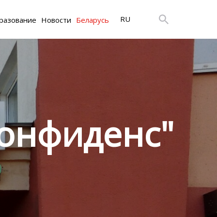
RU
разование
Новости
Беларусь
онфиденс"