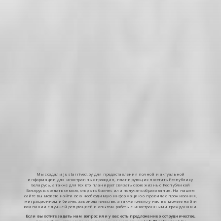
Мы создали Justarrived.by для предоставления полной и актуальной
информации для иностранных граждан, планирующих посетить Республику
Беларусь, а также для тех кто планирует связать свою жизнь с Республикой
Беларусь: создать семью, открыть бизнес или получать образование. На нашем
сайте вы можете найти всю необходимую информацию о правилах проживания,
миграционном и бизнес законодательстве, а также только у нас вы можете найти
компании с лучшей репутацией и опытом работы с иностранными гражданами.
Если вы хотите задать нам вопрос или у вас есть предложение о сотрудничестве,