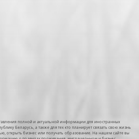
оставления полной и актуальной информации для иностранных
блику Беларусь, а также для тех кто планирует связать свою жизнь
мью, открыть бизнес или получать образование. На нашем сайте вы
ормацию о правилах проживания, миграционном и бизнес