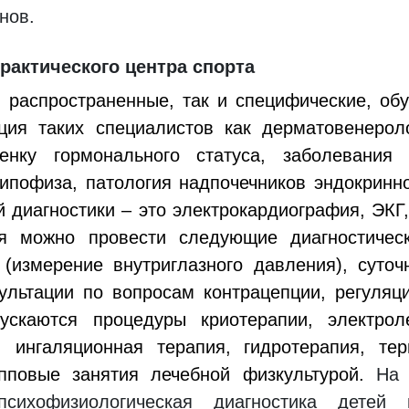
нов.
рактического центра спорта
ь распространенные, так и специфические, об
ия таких специалистов как дерматовенеролог
енку гормонального статуса, заболевания
ипофиза, патология надпочечников эндокринно
 диагностики – это электрокардиография, ЭКГ,
я можно провести следующие диагностическ
я (измерение внутриглазного давления), суто
ультации по вопросам контрацепции, регуляци
пускаются процедуры криотерапии, электроле
 ингаляционная терапия, гидротерапия, те
пповые занятия лечебной физкультурой.
На 
психофизиологическая диагностика детей