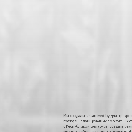
Мы создали Justarrived.by для пред
граждан, планирующих посетить Респу
с Республикой Беларусь: создать се
можете найти всю необходимую инф