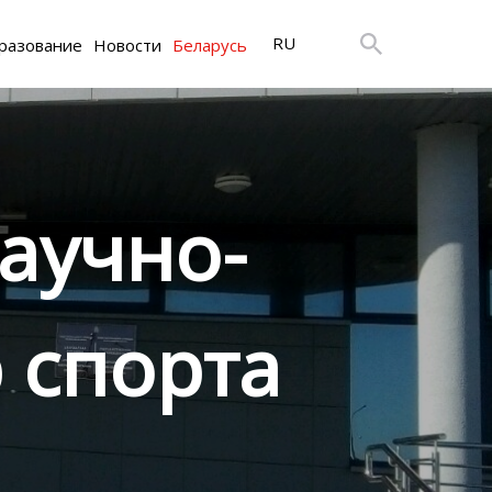
RU
разование
Новости
Беларусь
аучно-
 спорта