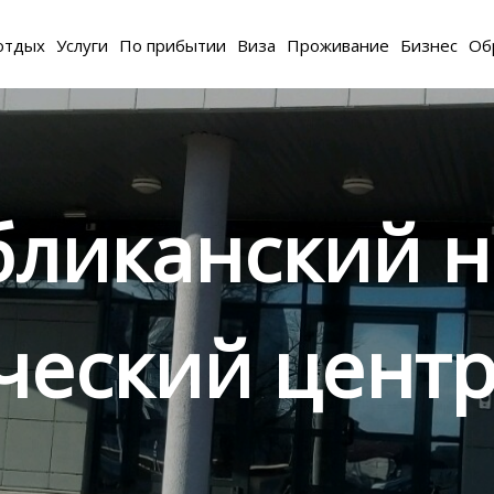
отдых
Услуги
По прибытии
Виза
Проживание
Бизнес
Об
бликанский н
ческий центр