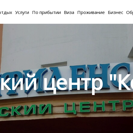
отдых
Услуги
По прибытии
Виза
Проживание
Бизнес
Об
кий центр "К