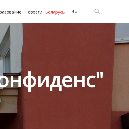
RU
разование
Новости
Беларусь
онфиденс"