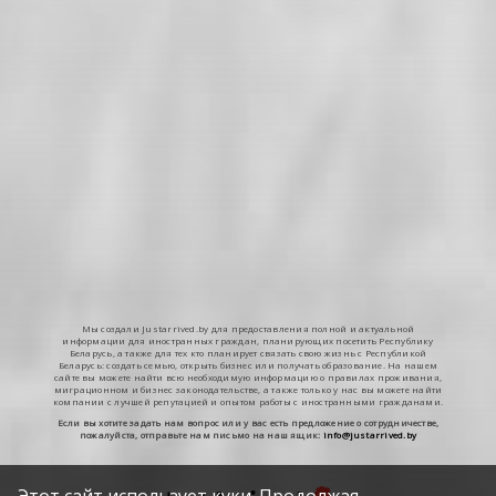
Мы создали Justarrived.by для предоставления полной и актуальной
информации для иностранных граждан, планирующих посетить Республику
Беларусь, а также для тех кто планирует связать свою жизнь с Республикой
Беларусь: создать семью, открыть бизнес или получать образование. На нашем
сайте вы можете найти всю необходимую информацию о правилах проживания,
миграционном и бизнес законодательстве, а также только у нас вы можете найти
компании с лучшей репутацией и опытом работы с иностранными гражданами.
Если вы хотите задать нам вопрос или у вас есть предложение о сотрудничестве,
пожалуйста, отправьте нам письмо на наш ящик:
info@justarrived.by