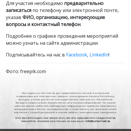
Для участия необходимо
предварительно
записаться
по телефону или электронной почте,
указав
ФИО, организацию, интересующие
вопросы и контактный телефон
.
Подробнее о графике проведения мероприятий
можно узнать на сайте администрации.
Подписывайтесь на нас в
Facebook
,
LinkedIn
!
Фото: freepik.com
Мы создали Justarrived.by для предоставления полной и актуальной
информации для иностранных граждан, планирующих посетить Республику
Беларусь, а также для тех кто планирует связать свою жизнь с Республикой
Беларусь: создать семью, открыть бизнес или получать образование. На нашем
сайте вы можете найти всю необходимую информацию о правилах проживания,
миграционном и бизнес законодательстве, а также только у нас вы можете найти
компании с лучшей репутацией и опытом работы с иностранными гражданами.
Если вы хотите задать нам вопрос или у вас есть предложение о сотрудничестве,
пожалуйста, отправьте нам письмо на наш ящик:
info@justarrived.by