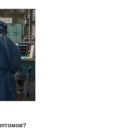
мптомов?