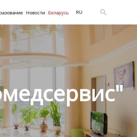
RU
разование
Новости
Беларусь
медсервис"