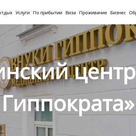
отдых
Услуги
По прибытии
Виза
Проживание
Бизнес
Об
нский центр
Гиппократа»