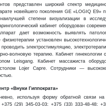
тов представлен широкий спектр медицинс
парате новейшего поколения GE «LOGIQ E9» 
 наилучшей степени визуализации в исслед
арингологический кабинет оборудован соврем
Аппарат дает возможность выявлять патоло
е физиотерапии установлен высокотехнологич
 проводить электростимуляцию, электротерап
арно-волновую терапию. Кабинет гинекологии 
копом Leisgang. Кабинет массажиста обору
толом Lojer Capre. Сотрудники — высокок
остью.
ентр «Внуки Гиппократа»
невно, используя форму обратной связи н
+375 (29) 345-03-03; +375 (33) 333-48-48; +