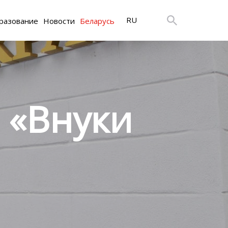
RU
разование
Новости
Беларусь
 «Внуки