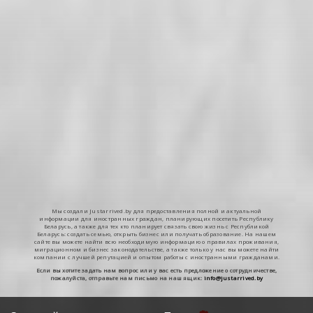
Мы создали Justarrived.by для предоставления полной и актуальной
информации для иностранных граждан, планирующих посетить Республику
Беларусь, а также для тех кто планирует связать свою жизнь с Республикой
Беларусь: создать семью, открыть бизнес или получать образование. На нашем
сайте вы можете найти всю необходимую информацию о правилах проживания,
миграционном и бизнес законодательстве, а также только у нас вы можете найти
компании с лучшей репутацией и опытом работы с иностранными гражданами.
Если вы хотите задать нам вопрос или у вас есть предложение о сотрудничестве,
пожалуйста, отправьте нам письмо на наш ящик:
info@justarrived.by