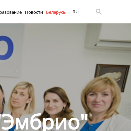
RU
разование
Новости
Беларусь
"Эмбрио"