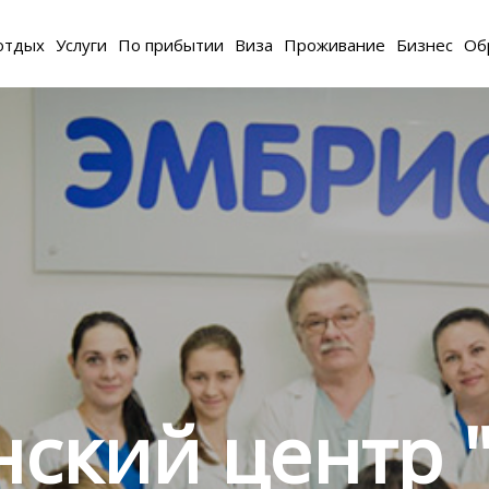
отдых
Услуги
По прибытии
Виза
Проживание
Бизнес
Об
ский центр 