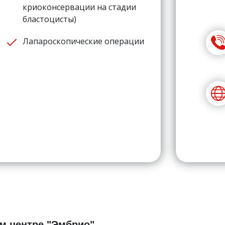
криоконсервации на стадии
бластоцисты)
Лапароскопические операции
м центре "Эмбрио"