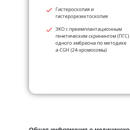
Гистероскопия и
гистерорезектоскопия
ЭКО с преимплантационным
генетическим скринингом (ПГС)
одного эмбриона по методике
a-CGH (24-хромосомы)
Общая информация о медицинско