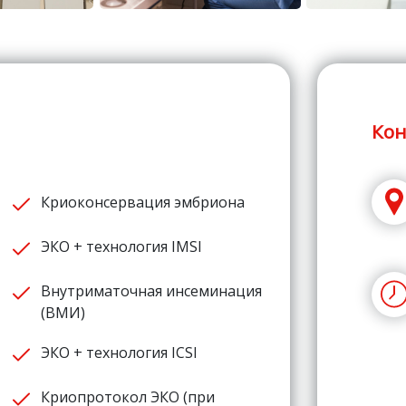
Кон
Криоконсервация эмбриона
ЭКО + технология IМSI
Внутриматочная инсеминация
(ВМИ)
ЭКО + технология ICSI
Криопротокол ЭКО (при