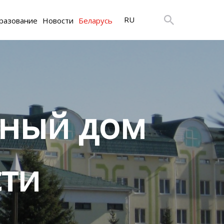
RU
разование
Новости
Беларусь
ьный дом
ти