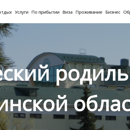
отдых
Услуги
По прибытии
Виза
Проживание
Бизнес
Об
ский родил
инской облас