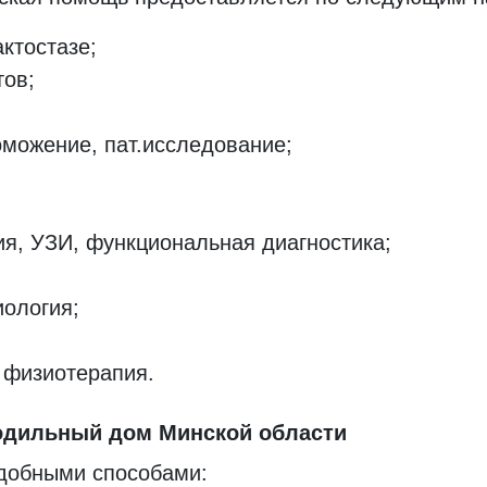
ктостазе;
тов;
можение, пат.исследование;
ия, УЗИ, функциональная диагностика;
иология;
 физиотерапия.
родильный дом Минской области
удобными способами: