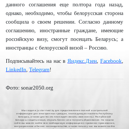
данного соглашения еще полтора года назад,
однако, необходимо, чтобы белорусская сторона
сообщила о своем решении. Согласно данному
соглашению, иностранные граждане, имеющие
российскую визу, смогут посещать Беларусь; а
иностранцы с белорусской визой – Россию.
Подписывайтесь на нас в
Яндекс.Дзен
,
Facebook
,
LinkedIn
,
Telegram
!
Фото: sonar2050.org
Мы создали Justarrived.by для предоставления полной и актуальной
информации для иностранных граждан, планирующих посетить Республику
Беларусь, а также для тех кто планирует связать свою жизнь с Республикой
Беларусь: создать семью, открыть бизнес или получать образование. На нашем
сайте вы можете найти всю необходимую информацию о правилах проживания,
миграционном и бизнес законодательстве, а также только у нас вы можете найти