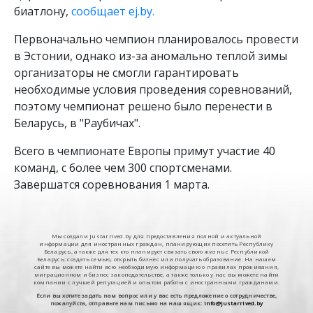
биатлону,
сообщает ej.by.
Первоначально чемпион планировалось провести
в Эстонии, однако из-за аномально теплой зимы
организаторы не смогли гарантировать
необходимые условия проведения соревнований,
поэтому чемпионат решено было перенести в
Беларусь, в "Раубичах".
Всего в чемпионате Европы примут участие 40
команд, с более чем 300 спортсменами.
Завершатся соревнования 1 марта.
Мы создали Justarrived.by для предоставления полной и актуальной
информации для иностранных граждан, планирующих посетить Республику
Беларусь, а также для тех кто планирует связать свою жизнь с Республикой
Беларусь: создать семью, открыть бизнес или получать образование. На нашем
сайте вы можете найти всю необходимую информацию о правилах проживания,
миграционном и бизнес законодательстве, а также только у нас вы можете найти
компании с лучшей репутацией и опытом работы с иностранными гражданами.
Если вы хотите задать нам вопрос или у вас есть предложение о сотрудничестве,
пожалуйста, отправьте нам письмо на наш ящик:
info@justarrived.by