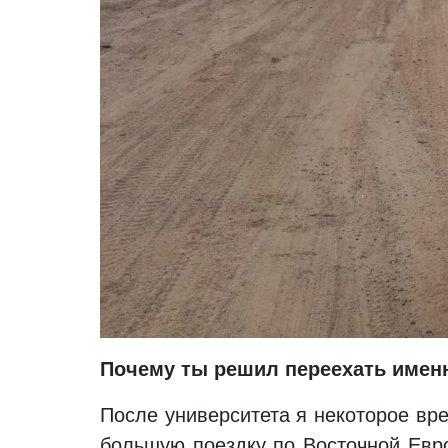
Почему ты решил переехать имен
После университета я некоторое вр
большую поездку по Восточной Евро