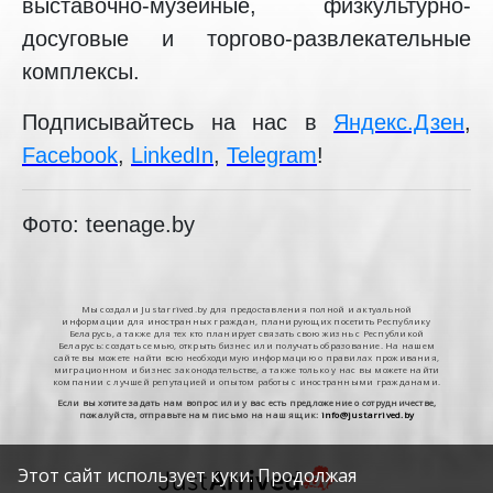
выставочно-музейные, физкультурно-
досуговые и торгово-развлекательные
комплексы.
Подписывайтесь на нас в
Яндекс.Дзен
,
Facebook
,
LinkedIn
,
Telegram
!
Фото: teenage.by
Мы создали Justarrived.by для предоставления полной и актуальной
информации для иностранных граждан, планирующих посетить Республику
Беларусь, а также для тех кто планирует связать свою жизнь с Республикой
Беларусь: создать семью, открыть бизнес или получать образование. На нашем
сайте вы можете найти всю необходимую информацию о правилах проживания,
миграционном и бизнес законодательстве, а также только у нас вы можете найти
компании с лучшей репутацией и опытом работы с иностранными гражданами.
Если вы хотите задать нам вопрос или у вас есть предложение о сотрудничестве,
пожалуйста, отправьте нам письмо на наш ящик:
info@justarrived.by
Этот сайт использует куки. Продолжая