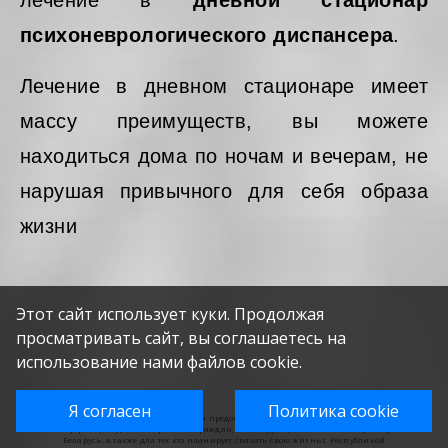
лечение в
дневной стационар
психоневрологического диспансера
.
Лечение в дневном стационаре имеет
массу преимуществ, вы можете
находиться дома по ночам и вечерам, не
нарушая привычного для себя образа
жизни
Этот сайт использует куки. Продолжая
просматривать сайт, вы соглашаетесь на
использование нами файлов cookie.
Я согласен
Политика cookie
Мы создали Justarrived.by для предоставления полной и актуальной
информации для иностранных граждан, планирующих посетить Республику
Беларусь, а также для тех кто планирует связать свою жизнь с Республикой